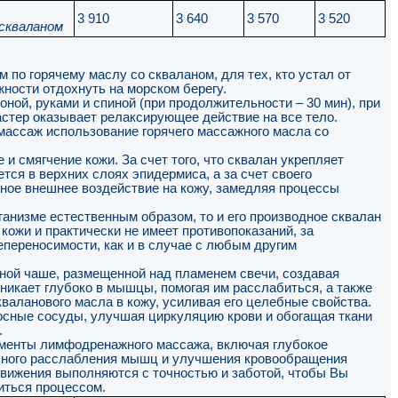
3 910
3 640
3 570
3 520
 скваланом
 по горячему маслу со скваланом, для тех, кто устал от
жности отдохнуть на морском берегу.
ной, руками и спиной (при продолжительности – 30 мин), при
стер оказывает релаксирующее действие на все тело.
ассаж использование горячего массажного масла со
и смягчение кожи. За счет того, что сквалан укрепляет
тся в верхних слоях эпидермиса, а за счет своего
дное внешнее воздействие на кожу, замедляя процессы
анизме естественным образом, то и его производное сквалан
кожи и практически не имеет противопоказаний, за
переносимости, как и в случае с любым другим
ной чаше, размещенной над пламенем свечи, создавая
никает глубоко в мышцы, помогая им расслабиться, а также
аланового масла в кожу, усиливая его целебные свойства.
осные сосуды, улучшая циркуляцию крови и обогащая ткани
.
ементы лимфодренажного массажа, включая глубокое
льного расслабления мышц и улучшения кровообращения
Движения выполняются с точностью и заботой, чтобы Вы
иться процессом.