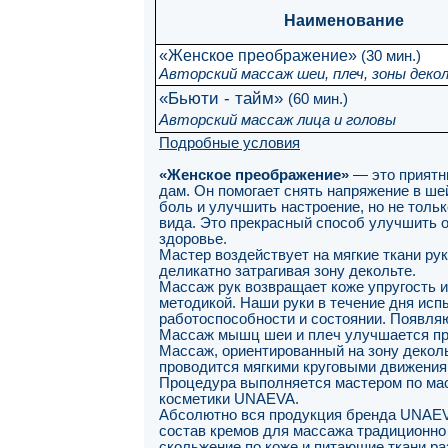
Наименование
«Женское преображение»
(30 мин.)
Авторский массаж шеи, плеч, зоны деко
«Бьюти - тайм»
(60 мин.)
Авторский массаж лица и головы
Подробные условия
«Женское преображение»
— это приятн
дам. Он помогает снять напряжение в ше
боль и улучшить настроение, но не толь
вида. Это прекрасный способ улучшить ос
здоровье.
Мастер воздействует на мягкие ткани ру
деликатно затрагивая зону декольте.
Массаж рук возвращает коже упругость 
методикой. Наши руки в течение дня исп
работоспособности и состоянии. Появляют
Массаж мышц шеи и плеч улучшается прит
Массаж, ориентированный на зону деколь
проводится мягкими круговыми движения
Процедура выполняется мастером по ма
косметики UNAEVA.
Абсолютно вся продукция бренда UNAEVA
состав кремов для массажа традиционно
скольжение по коже и питающие ткани 