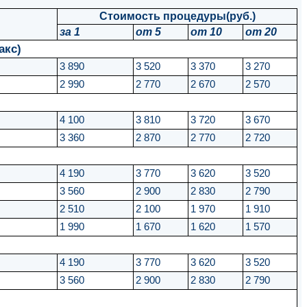
Стоимость процедуры(руб.)
за 1
от 5
от 10
от 20
акс)
3 890
3 520
3 370
3 270
2 990
2 770
2 670
2 570
4 100
3 810
3 720
3 670
3 360
2 870
2 770
2 720
4 190
3 770
3 620
3 520
3 560
2 900
2 830
2 790
2 510
2 100
1 970
1 910
1 990
1 670
1 620
1 570
4 190
3 770
3 620
3 520
3 560
2 900
2 830
2 790