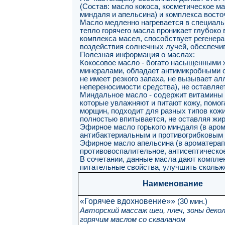
(Состав: масло кокоса, косметическое ма
миндаля и апельсина) и комплекса вост
Масло медленно нагревается в специаль
тепло горячего масла проникает глубоко
комплекса масел, способствует регенера
воздействия солнечных лучей, обеспечи
Полезная информация о маслах:
Кокосовое масло - богато насыщенными ж
минералами, обладает антимикробными с
не имеет резкого запаха, не вызывает а
непереносимости средства), не оставляе
Миндальное масло - содержит витамины 
которые увлажняют и питают кожу, помог
морщин, подходит для разных типов кож
полностью впитывается, не оставляя жир
Эфирное масло горького миндаля (в аром
антибактериальным и противогрибковым 
Эфирное масло апельсина (в ароматерапи
противовоспалительное, антисептическо
В сочетании, данные масла дают компле
питательные свойства, улучшить скольже
Наименование
«Горячее вдохновение»»
(30 мин.)
Авторский массаж шеи, плеч, зоны декол
горячим маслом со скваланом