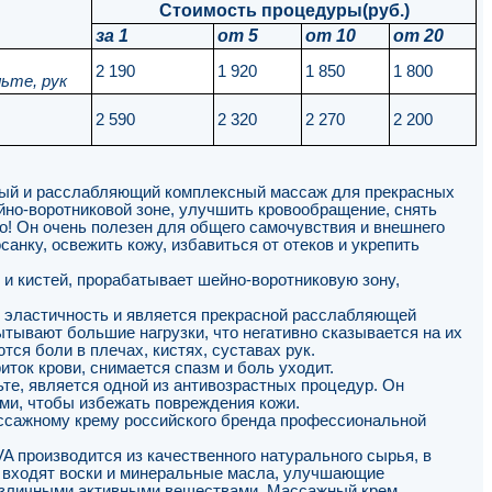
Стоимость процедуры(руб.)
за 1
от 5
от 10
от 20
2 190
1 920
1 850
1 800
льте, рук
2 590
2 320
2 270
2 200
ый и расслабляющий комплексный массаж для прекрасных
йно-воротниковой зоне, улучшить кровообращение, снять
ко! Он очень полезен для общего самочувствия и внешнего
анку, освежить кожу, избавиться от отеков и укрепить
к и кистей, прорабатывает шейно-воротниковую зону,
и эластичность и является прекрасной расслабляющей
ытывают большие нагрузки, что негативно сказывается на их
ся боли в плечах, кистях, суставах рук.
ок крови, снимается спазм и боль уходит.
те, является одной из антивозрастных процедур. Он
ми, чтобы избежать повреждения кожи.
ссажному крему российского бренда профессиональной
 производится из качественного натурального сырья, в
 входят воски и минеральные масла, улучшающие
различными активными веществами. Массажный крем