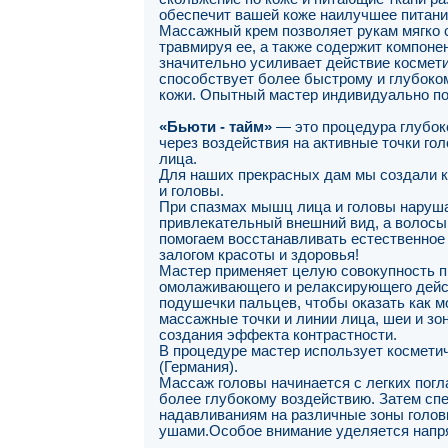
обеспечит вашей коже наилучшее питани
Массажный крем позволяет рукам мягко ск
травмируя ее, а также содержит компон
значительно усиливает действие космети
способствует более быстрому и глубоко
кожи. Опытный мастер индивидуально по
«Бьюти - тайм»
— это процедура глубоко
через воздействия на активные точки го
лица.
Для наших прекрасных дам мы создали к
и головы.
При спазмах мышц лица и головы нарушае
привлекательный внешний вид, а волосы,
помогаем восстанавливать естественное 
залогом красоты и здоровья!
Мастер применяет целую совокупность п
омолаживающего и релаксирующего дейст
подушечки пальцев, чтобы оказать как м
массажные точки и линии лица, шеи и з
создания эффекта контрастности.
В процедуре мастер использует космети
(Германия).
Массаж головы начинается с легких пог
более глубокому воздействию. Затем спе
надавливаниям на различные зоны головы
ушами.Особое внимание уделяется напр