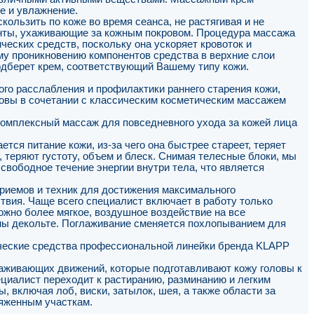
е и увлажнение.
ользить по коже во время сеанса, не растягивая и не
енты, ухаживающие за кожным покровом. Процедура массажа
ческих средств, поскольку она ускоряет кровоток и
му проникновению компонентов средства в верхние слои
дберет крем, соответствующий Вашему типу кожи.
го расслабления и профилактики раннего старения кожи,
ловы в сочетании с классическим косметическим массажем
омплексный массаж для повседневного ухода за кожей лица
тся питание кожи, из-за чего она быстрее стареет, теряет
 теряют густоту, объем и блеск. Снимая телесные блоки, мы
свободное течение энергии внутри тела, что является
риемов и техник для достижения максимального
вия. Чаще всего специалист включает в работу только
ожно более мягкое, воздушное воздействие на все
оны декольте. Поглаживание сменяется похлопыванием для
ческие средства профессиональной линейки бренда KLAPP
лаживающих движений, которые подготавливают кожу головы к
циалист переходит к растиранию, разминанию и легким
, включая лоб, виски, затылок, шея, а также области за
яженным участкам.