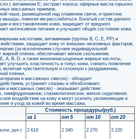
сло с витамином Е; экстракт кокоса; эфирные масла горького
очных массажных приемов.
ной чаше, размещенной над пламенем свечи, и приятное
 в мышцы, помогая им расслабиться. Богатый состав данного
ции и восстановлению кожи, защищает от вредного
вает интенсивное питание и улучшает общее состояние кожи.
ирными кислотами, витаминами (группы B, С, Е, PP) и
войствами, защищает кожу от внешних негативных факторов,
ллергию (за исключением случаев индивидуальной
т жирной плёнки, обеспечивает мягкое скольжение.
Е, А, В, D, а также мононенасыщенные жирные кислоты,
ает улучшить эластичность и тонус кожи, снизить появление
и, включая чувствительную и склонную к раздражению,
ной плёнки.
атерапии и массажных смесях) - обладает
действием, устраняет спазмы и обезболивает.
и и массажных смесях) - оказывает действие:
е, лимфодренажное, спазмолитическое, мягкое седативное.
ксное воздействие на кожу и могут усилить увлажняющие и
ние и уход за кожей во время массажа.
Стоимость процедуры(руб.)
за 1
от 5
от 10
от 20
ьте, рук с
2 610
2 340
2 270
2 220