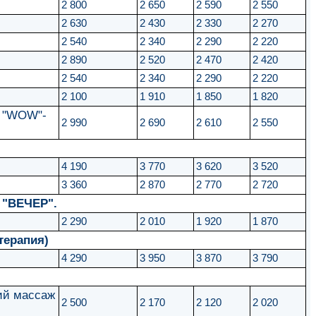
2 800
2 650
2 590
2 550
2 630
2 430
2 330
2 270
2 540
2 340
2 290
2 220
2 890
2 520
2 470
2 420
2 540
2 340
2 290
2 220
2 100
1 910
1 850
1 820
с "WOW"-
2 990
2 690
2 610
2 550
4 190
3 770
3 620
3 520
3 360
2 870
2 770
2 720
 "ВЕЧЕР".
2 290
2 010
1 920
1 870
терапия)
4 290
3 950
3 870
3 790
ий массаж
2 500
2 170
2 120
2 020