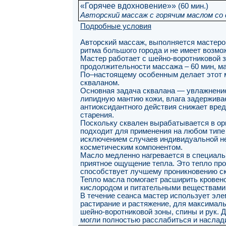
«Горячее вдохновение»»
(60 мин.)
Авторский массаж с горячим маслом со
Подробные условия
Авторский массаж, выполняется мастером
ритма большого города и не имеет возмо
Мастер работает с шейно-воротниковой зо
продолжительности массажа – 60 мин, ма
По–настоящему особенным делает этот м
скваланом.
Основная задача сквалана — увлажнение 
липидную мантию кожи, влага задерживае
антиоксидантного действия снижает вре
старения.
Поскольку сквален вырабатывается в орг
подходит для применения на любом типе 
исключением случаев индивидуальной не
косметическим компонентом.
Масло медленно нагревается в специаль
приятное ощущение тепла. Это тепло про
способствует лучшему проникновению скв
Тепло масла помогает расширить кровен
кислородом и питательными веществами
В течение сеанса мастер использует эл
растирание и растяжение, для максима
шейно-воротниковой зоны, спины и рук. 
могли полностью расслабиться и наслад