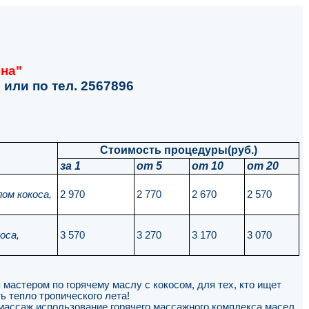
кна"
или по тел. 2567896
Стоимость процедуры(руб.)
за 1
от 5
от 10
от 20
ом кокоса,
2 970
2 770
2 670
2 570
оса,
3 570
3 270
3 170
3 070
мастером по горячему маслу с кокосом, для тех, кто ищет
ь тепло тропического лета!
ассаж использование горячего массажного комплекса масел