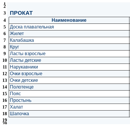
1
2
ПРОКАТ
3
4
Наименование
5
Доска плавательная
6
Жилет
7
Калабашка
8
Круг
9
Ласты взрослые
10
Ласты детские
11
Нарукавники
12
Очки взрослые
13
Очки детские
14
Полотенце
15
Пояс
16
Простынь
17
Халат
18
Шапочка
19
20