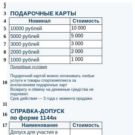
1
2
ПОДАРОЧНЫЕ КАРТЫ
3
4
Номинал
Стоимость
10000 рублей
10 000
5
5000 рублей
5 000
6
3000 рублей
3 000
7
2000 рублей
2 000
8
1000 рублей
1 000
9
Подробные условия
Подарочной картой можно оплачивать любые
услуги и товары спорткомплекса за
10
исключением подарочных карт
Возврату и обмену на денежные средства не
подлежит.
Срок действия — 3 года с момента продажи.
11
СПРАВКА-ДОПУСК
16
по форме 1144н
17
Наименование
Стоимость
Допуск для участия в