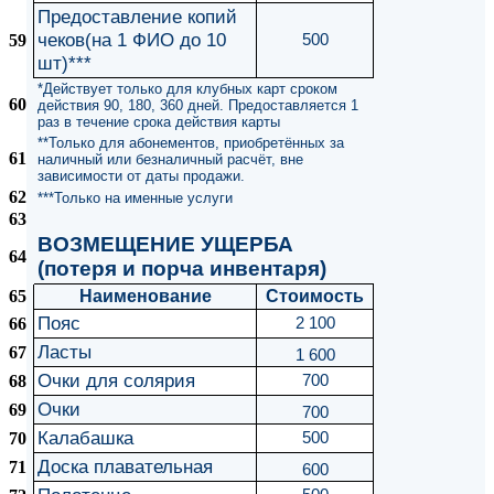
Предоставление копий
чеков(на 1 ФИО до 10
59
500
шт)***
*Действует только для клубных карт сроком
60
действия 90, 180, 360 дней. Предоставляется 1
раз в течение срока действия карты
**Только для абонементов, приобретённых за
61
наличный или безналичный расчёт, вне
зависимости от даты продажи.
62
***Только на именные услуги
63
ВОЗМЕЩЕНИЕ УЩЕРБА
64
(потеря и порча инвентаря)
65
Наименование
Стоимость
Пояс
66
2 100
Ласты
67
1 600
Очки для солярия
68
700
Очки
69
700
Калабашка
70
500
Доска плавательная
71
600