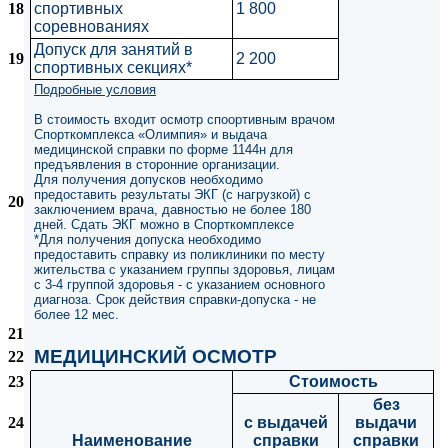
18
спортивных
1 800
соревнованиях
Допуск для занятий в
19
2 200
спортивных секциях*
Подробные условия
В стоимость входит осмотр споортивным врачом
Спорткомплекса «Олимпия» и выдача
медицинской справки по форме 1144н для
предъявления в сторонние организации.
Для получения допусков необходимо
предоставить результаты ЭКГ (с нагрузкой) с
20
заключением врача, давностью не более 180
дней. Сдать ЭКГ можно в Спорткомплексе
*Для получения допуска необходимо
предоставить справку из поликлиники по месту
жительства с указанием группы здоровья, лицам
с 3-4 группой здоровья - с указанием основного
диагноза. Срок действия справки-допуска - не
более 12 мес.
21
МЕДИЦИНСКИЙ ОСМОТР
22
23
Стоимость
без
24
с выдачей
выдачи
Наименование
справки
справки