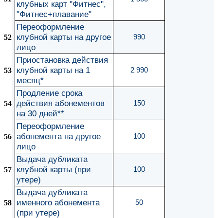
клубных карт "Фитнес",
"Фитнес+плавание"
Переоформление
клубной карты на другое
52
990
лицо
Приостановка действия
клубной карты на 1
53
2 990
месяц*
Продление срока
действия абонементов
54
150
на 30 дней**
Переоформление
абонемента на другое
56
100
лицо
Выдача дубликата
клубной карты (при
57
100
утере)
Выдача дубликата
именного абонемента
58
50
(при утере)